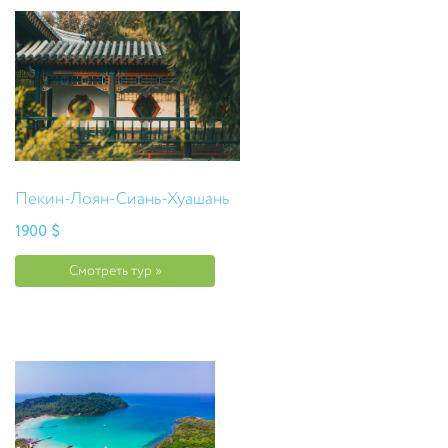
Пекин-Лоян-Сиань-Хуашань
1900 $
Смотреть тур »