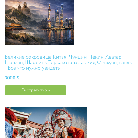
Великие сокровища Китая: Чунцин, Пекин, Аватар,
Шанхай, Шаолинь, Терракотовая армия, Фэнхуан, панды
- Все что нужно увидеть
3000 $
Смотреть тур »