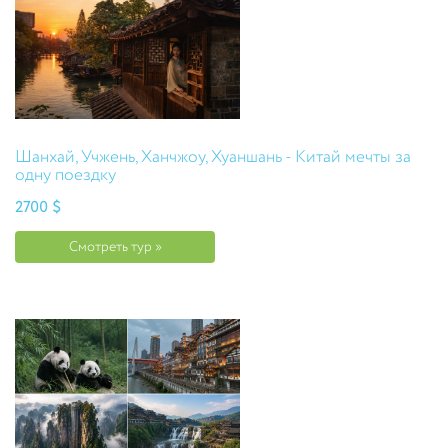
Шанхай, Учжень, Ханчжоу, Хуаншань - Китай мечты за
одну поездку
2700 $
Смотреть тур »