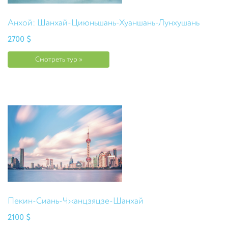
Анхой: Шанхай-Циюньшань-Хуаншань-Лунхушань
2700 $
Смотреть тур »
Пекин-Сиань-Чжанцзяцзе-Шанхай
2100 $