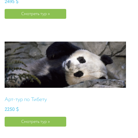
2495 $
Смотреть тур »
Арт-тур по Тибету
2250 $
Смотреть тур »